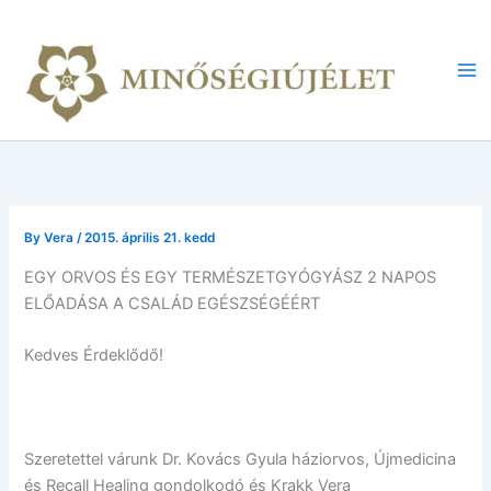
Skip
to
content
Ma
Me
By
Vera
/
2015. április 21. kedd
EGY ORVOS ÉS EGY TERMÉSZETGYÓGYÁSZ 2 NAPOS
ELŐADÁSA A CSALÁD EGÉSZSÉGÉÉRT
Kedves Érdeklődő!
Szeretettel várunk Dr. Kovács Gyula háziorvos, Újmedicina
és Recall Healing gondolkodó és Krakk Vera