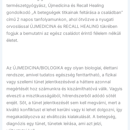
természetgyógyász, Újmedicina és Recall Healing
gondolkodó „A betegségek titkainak feltárása a családban”
című 2 napos tanfolyamunkon, ahol ötvözve a nyugati
orvoslással ÚJMEDICINA és RECALL HEALING tükrében
fogjuk a bemutatni az egész családot érintő félelem nélküli
életet.
Az ÚJMEDICINA/BIOLOGIKA egy olyan biologiai, élettani
rendszer, amivel tudatos egészség fenttartható, a fizikai
vagy szellemi tünet jelentkezésével a háttere azonnal
megértését hoz számunkra és kiszámíthatóvá válik. Vagyis
elveszti a misztikusságából, hitrendszerből adódó sötét
erejét. Sőt, a tünet jelentkezését sem kell megvárni, mert a
kiváltó konfliktust el lehet kerülni vagy ki lehet dolgozni, így
megakadályozva az elváltozás kialakulását. A betegség,
diagnózis egy tünet, tünetek leírása, ami azt jelzi,