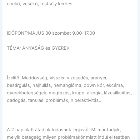
epekő, vesekő, testsúly kérdés…
IDŐPONT:MÁJUS 30 szombat 9.00-17.00
TÉMA: ANYASÁG és GYEREK
Ízelítő: Meddősség, visszér, vizesedés, aranyér,
besárgulás, hajhullás, hemangióma, down kór, ekcéma,
gyerekbetegségek, megfázás, krupp, allergia, lázcsillapítás,
dadogás, tanulási problémák, hiperaktivitás..
A 2 nap alatt átadjuk tudásunk legjavát. Mi már tudjuk,
melyik betegség milyen problémakör miatt indul el testben