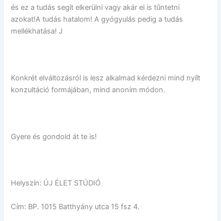
és ez a tudás segít elkerülni vagy akár el is tűntetni
azokat!A tudás hatalom! A gyógyulás pedig a tudás
mellékhatása! J
Konkrét elváltozásról is lesz alkalmad kérdezni mind nyílt
konzultáció formájában, mind anoním módon.
Gyere és gondold át te is!
Helyszín: ÚJ ÉLET STÚDIÓ
Cím: BP. 1015 Batthyány utca 15 fsz 4.