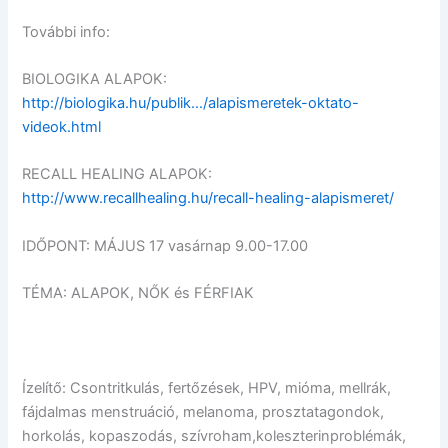
További info:
BIOLOGIKA ALAPOK:
http://biologika.hu/publik…/alapismeretek-oktato-
videok.html
RECALL HEALING ALAPOK:
http://www.recallhealing.hu/recall-healing-alapismeret/
IDŐPONT: MÁJUS 17 vasárnap 9.00-17.00
TÉMA: ALAPOK, NŐK és FÉRFIAK
Ízelítő: Csontritkulás, fertőzések, HPV, mióma, mellrák,
fájdalmas menstruáció, melanoma, prosztatagondok,
horkolás, kopaszodás, szívroham,koleszterinproblémák,