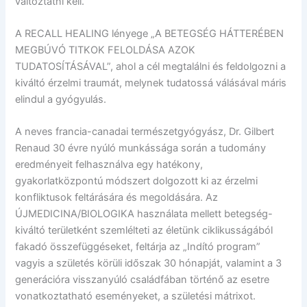
változtatni kell.
A RECALL HEALING lényege „A BETEGSÉG HÁTTERÉBEN
MEGBÚVÓ TITKOK FELOLDÁSA AZOK
TUDATOSÍTÁSÁVAL”, ahol a cél megtalálni és feldolgozni a
kiváltó érzelmi traumát, melynek tudatossá válásával máris
elindul a gyógyulás.
A neves francia-canadai természetgyógyász, Dr. Gilbert
Renaud 30 évre nyúló munkássága során a tudomány
eredményeit felhasználva egy hatékony,
gyakorlatközpontú módszert dolgozott ki az érzelmi
konfliktusok feltárására és megoldására. Az
ÚJMEDICINA/BIOLOGIKA használata mellett betegség-
kiváltó területként szemlélteti az életünk ciklikusságából
fakadó összefüggéseket, feltárja az „Indító program”
vagyis a születés körüli időszak 30 hónapját, valamint a 3
generációra visszanyúló családfában történő az esetre
vonatkoztatható eseményeket, a születési mátrixot.