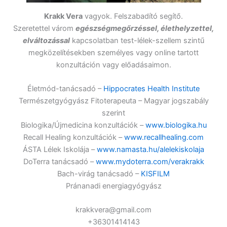
Krakk Vera
vagyok. Felszabadító segítő.
Szeretettel várom
egészségmegőrzéssel, élethelyzettel,
elváltozással
kapcsolatban test-lélek-szellem szintű
megközelítésekben személyes vagy online tartott
konzultáción vagy előadásaimon.
Életmód-tanácsadó –
Hippocrates Health Institute
Természetgyógyász Fitoterapeuta – Magyar jogszabály
szerint
Biologika/Újmedicina konzultációk –
www.biologika.hu
Recall Healing konzultációk –
www.recallhealing.com
ÁSTA Lélek Iskolája –
www.namasta.hu/alelekiskolaja
DoTerra tanácsadó –
www.mydoterra.com/verakrakk
Bach-virág tanácsadó –
KISFILM
Pránanadi energiagyógyász
krakkvera@gmail.com
+36301414143