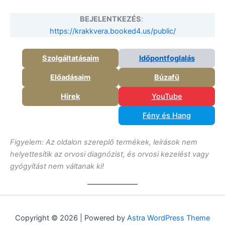
BEJELENTKEZÉS
:
https://krakkvera.booked4.us/public/
Szolgáltatásaim
Időpontfoglalás
Előadásaim
Búzafű
Hírek
YouTube
Fény és Hang
Figyelem: Az oldalon szereplő termékek, leírások nem
helyettesítik az orvosi diagnózist, és orvosi kezelést vagy
gyógyítást nem váltanak ki!
Copyright © 2026 | Powered by
Astra WordPress Theme