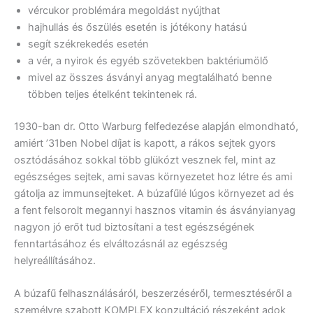
vércukor problémára megoldást nyújthat
hajhullás és őszülés esetén is jótékony hatású
segít székrekedés esetén
a vér, a nyirok és egyéb szövetekben baktériumölő
mivel az összes ásványi anyag megtalálható benne
többen teljes ételként tekintenek rá.
1930-ban dr. Otto Warburg felfedezése alapján elmondható,
amiért ’31ben Nobel díjat is kapott, a rákos sejtek gyors
osztódásához sokkal több glükózt vesznek fel, mint az
egészséges sejtek, ami savas környezetet hoz létre és ami
gátolja az immunsejteket. A búzafűlé lúgos környezet ad és
a fent felsorolt megannyi hasznos vitamin és ásványianyag
nagyon jó erőt tud biztosítani a test egészségének
fenntartásához és elváltozásnál az egészség
helyreállításához.
A búzafű felhasználásáról, beszerzéséről, termesztéséről a
személyre szabott KOMPLEX konzultáció részeként adok