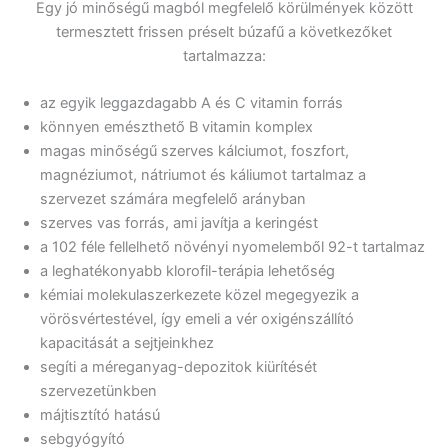
Egy jó minőségű magból megfelelő körülmények között
termesztett frissen préselt búzafű a következőket
tartalmazza:
az egyik leggazdagabb A és C vitamin forrás
könnyen emészthető B vitamin komplex
magas minőségű szerves kálciumot, foszfort,
magnéziumot, nátriumot és káliumot tartalmaz a
szervezet számára megfelelő arányban
szerves vas forrás, ami javítja a keringést
a 102 féle fellelhető növényi nyomelemből 92-t tartalmaz
a leghatékonyabb klorofil-terápia lehetőség
kémiai molekulaszerkezete közel megegyezik a
vörösvértestével, így emeli a vér oxigénszállító
kapacitását a sejtjeinkhez
segíti a méreganyag-depozitok kiürítését
szervezetünkben
májtisztító hatású
sebgyógyító