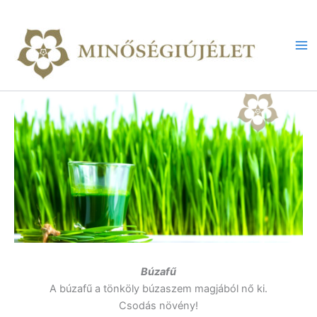
Skip
to
content
Ma
Me
Búzafű
A búzafű a tönköly búzaszem magjából nő ki.
Csodás növény!