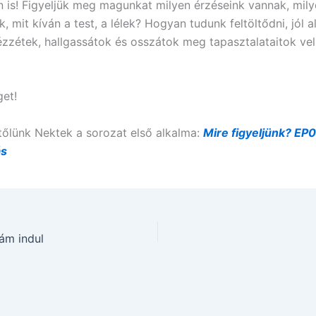
 is! Figyeljük meg magunkat milyen érzéseink vannak, mil
, mit kíván a test, a lélek? Hogyan tudunk feltöltődni, jól a
ézzétek, hallgassátok és osszátok meg tapasztalataitok ve
et!
 tőlünk Nektek a sorozat első alkalma:
Mire figyeljünk? EP0
ás
ám indul