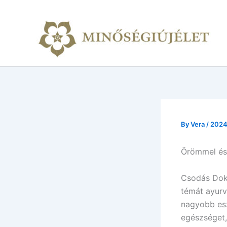
Skip
to
content
By
Vera
/
2024
Örömmel és 
Csodás Dokt
témát ayurv
nagyobb esz
egészséget, 