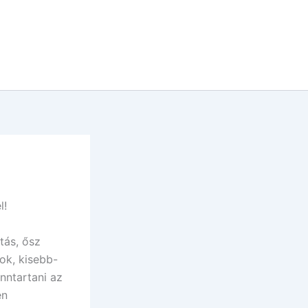
l!
tás, ősz
ok, kisebb-
nntartani az
en