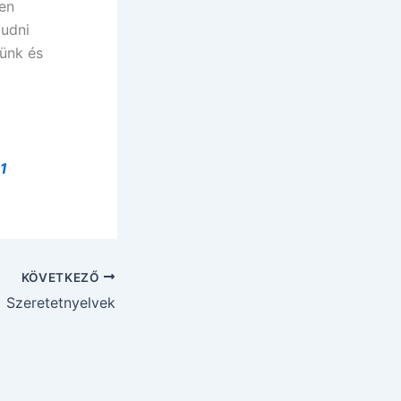
yen
ludni
lünk és
1
KÖVETKEZŐ
Szeretetnyelvek