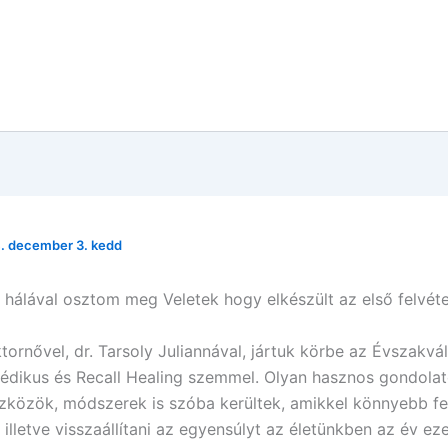
. december 3. kedd
hálával osztom meg Veletek hogy elkészült az első felvéte
ornővel, dr. Tarsoly Juliannával, jártuk körbe az Évszakvál
édikus és Recall Healing szemmel. Olyan hasznos gondolat
közök, módszerek is szóba kerültek, amikkel könnyebb fe
illetve visszaállítani az egyensúlyt az életünkben az év ez