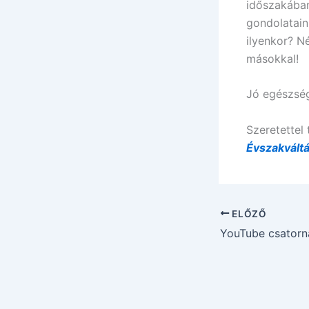
időszakában
gondolataink
ilyenkor? N
másokkal!
Jó egészség
Szeretettel
Évszakvált
ELŐZŐ
YouTube csatorn