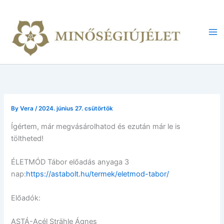
Skip
to
content
Ma
Me
By
Vera
/
2024. június 27. csütörtök
Ígértem, már megvásárolhatod és ezután már le is
töltheted!
ÉLETMÓD Tábor előadás anyaga 3
nap:
https://astabolt.hu/termek/eletmod-tabor/
Előadók:
ASTÁ-Acél Strähle Ágnes